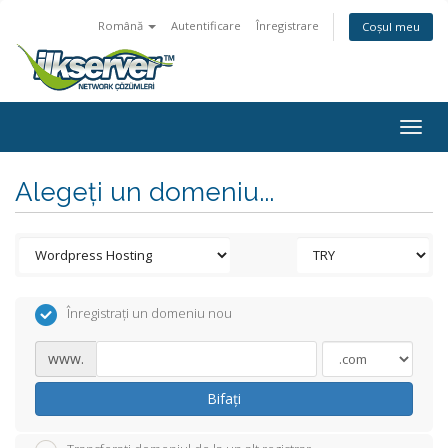
Română
Autentificare
Înregistrare
Coșul meu
Togg
navig
Alegeți un domeniu...
Înregistrați un domeniu nou
www.
Bifați