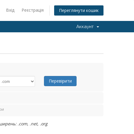
Вхід
Реєстрація
Переглянути кошик
Аккаунт
Перевірити
ри
рень: .com, .net, .org