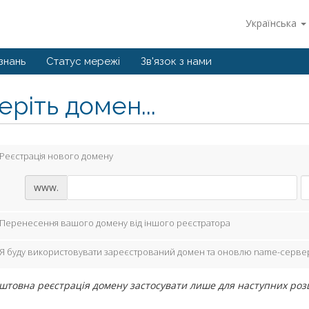
Українська
знань
Статус мережі
Зв'язок з нами
ріть домен...
Реєстрація нового домену
www.
Перенесення вашого домену від іншого реєстратора
Я буду використовувати зареєстрований домен та оновлю name-серве
штовна реєстрація домену застосувати лише для наступних розши