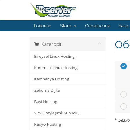
Головна
Store
Сповіщення
База 
Обе
Категорії
Bireysel Linux Hosting
Kurumsal Linux Hosting
Kampanya Hosting
Zehuma Dijital
Bayi Hosting
VPS ( Paylaşımlı Sunucu )
*
Безко
Radyo Hosting