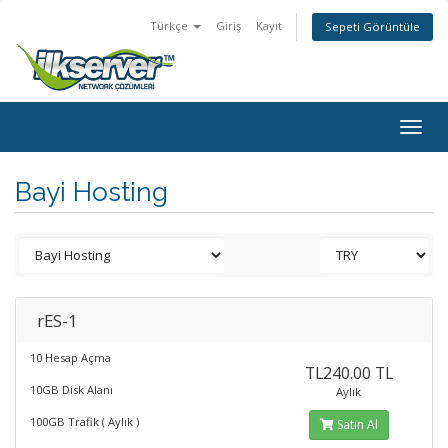
Türkçe
Giriş
Kayıt
Sepeti Görüntüle
Togg
navig
Bayi Hosting
rES-1
10 Hesap Açma
TL240.00 TL
10GB Disk Alanı
Aylık
100GB Trafik ( Aylık )
Satın Al