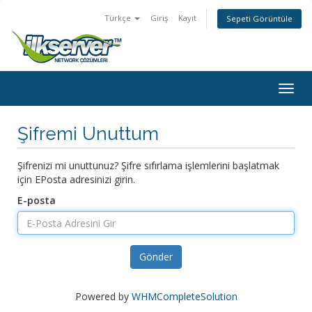
Türkçe
Giriş
Kayıt
Sepeti Görüntüle
Togg
navig
Şifremi Unuttum
Şifrenizi mi unuttunuz? Şifre sıfırlama işlemlerini başlatmak
için EPosta adresinizi girin.
E-posta
Gönder
Powered by
WHMCompleteSolution