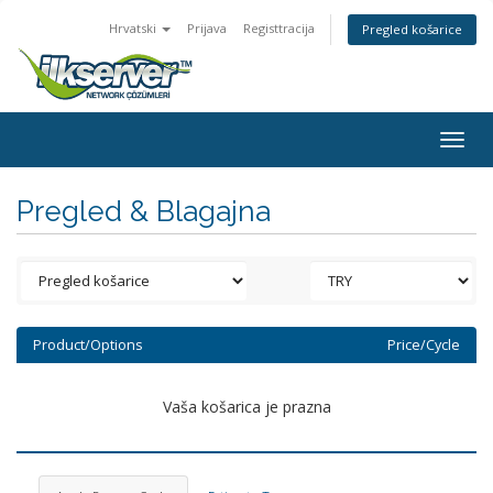
Hrvatski
Prijava
Registtracija
Pregled košarice
Togg
navig
Pregled & Blagajna
Product/Options
Price/Cycle
Vaša košarica je prazna