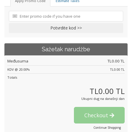
Apply Promo Code
Estimate Taxes
Potvrdite kod >>
Sažetak narudžbe
Međusuma
TL0.00 TL
KDV @ 20.00%
TL0.00 TL
Totals
TL0.00 TL
Ukupni dug na današnji dan
Checkout
Continue Shopping