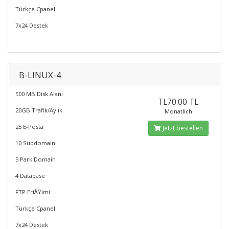
Türkçe Cpanel
7x24 Destek
B-LINUX-4
500 MB Disk Alanı
TL70.00 TL
20GB Trafik/Aylık
Monatlich
25 E-Posta
Jetzt bestellen
10 Subdomain
5 Park Domain
4 Database
FTP EriÅŸimi
Türkçe Cpanel
7x24 Destek