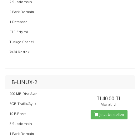
2 Subdomain
0 Park Domain
1 Database
FTP Erişimi
Türkçe Cpanel
7x24 Destek
B-LINUX-2
200 MB Disk Alanı
TL40.00 TL
8GB Trafik/Aylık
Monatlich
10 E-Posta
Jetzt bestellen
5 Subdomain
1 Park Domain