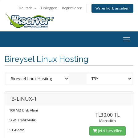
Deutsch
Einloggen
Registrieren
Warenkorb ansehen
Togg
navig
Bireysel Linux Hosting
B-LINUX-1
100 MB Disk Alanı
TL30.00 TL
5GB Trafik/Aylık
Monatlich
5 E-Posta
Jetzt bestellen