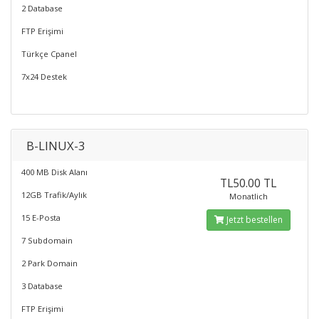
2 Database
FTP Erişimi
Türkçe Cpanel
7x24 Destek
B-LINUX-3
400 MB Disk Alanı
TL50.00 TL
12GB Trafik/Aylık
Monatlich
15 E-Posta
Jetzt bestellen
7 Subdomain
2 Park Domain
3 Database
FTP Erişimi