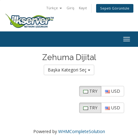
Türkçe
Giriş
Kayıt
Sepeti Görüntüle
Togg
navig
Zehuma Dijital
Başka Kategori Seç
TRY
USD
TRY
USD
Powered by
WHMCompleteSolution