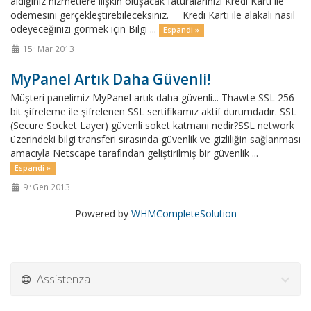
aldığınız hizmetlere ilişkin oluşacak faturalarınızı Kredi Kartı ile
ödemesini gerçekleştirebileceksiniz. Kredi Kartı ile alakalı nasıl
ödeyeceğinizi görmek için Bilgi ...
Espandi »
15º Mar 2013
MyPanel Artık Daha Güvenli!
Müşteri panelimiz MyPanel artık daha güvenli... Thawte SSL 256
bit şifreleme ile şifrelenen SSL sertifikamız aktif durumdadır. SSL
(Secure Socket Layer) güvenli soket katmanı nedir?SSL network
üzerindeki bilgi transferi sırasında güvenlik ve gizliliğin sağlanması
amacıyla Netscape tarafından geliştirilmiş bir güvenlik ...
Espandi »
9º Gen 2013
Powered by
WHMCompleteSolution
Assistenza