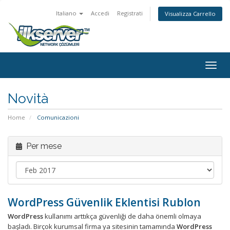
Italiano
Accedi
Registrati
Visualizza Carrello
Togg
navig
Novità
Home
Comunicazioni
Per mese
WordPress Güvenlik Eklentisi Rublon
WordPress
kullanımı arttıkça güvenliği de daha önemli olmaya
başladı. Birçok kurumsal firma ya sitesinin tamamında
WordPress